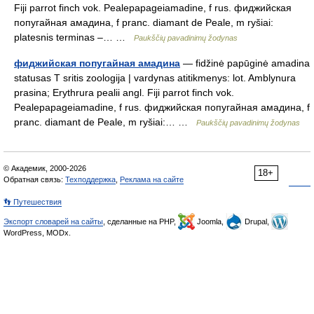
Fiji parrot finch vok. Pealepapageiamadine, f rus. фиджийская
попугайная амадина, f pranc. diamant de Peale, m ryšiai:
platesnis terminas –… …
Paukščių pavadinimų žodynas
фиджийская попугайная амадина
— fidžinė papūginė amadina
statusas T sritis zoologija | vardynas atitikmenys: lot. Amblynura
prasina; Erythrura pealii angl. Fiji parrot finch vok.
Pealepapageiamadine, f rus. фиджийская попугайная амадина, f
pranc. diamant de Peale, m ryšiai:… …
Paukščių pavadinimų žodynas
© Академик, 2000-2026
18+
Обратная связь:
Техподдержка
,
Реклама на сайте
👣 Путешествия
Экспорт словарей на сайты
, сделанные на PHP,
Joomla,
Drupal,
WordPress, MODx.