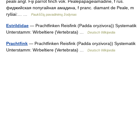
pealii angl. Fiji parrot finch vok. Pealepapageiamadine, f rus.
фиджийская попугайная амадина, f pranc. diamant de Peale, m
ryšiai:… …
Paukščių pavadinimų žodynas
Estrildidae
— Prachtfinken Reisfink (Padda oryzivora)) Systematik
Unterstamm: Wirbeltiere (Vertebrata) …
Deutsch Wikipedia
Prachtfink
— Prachtfinken Reisfink (Padda oryzivora)) Systematik
Unterstamm: Wirbeltiere (Vertebrata) …
Deutsch Wikipedia