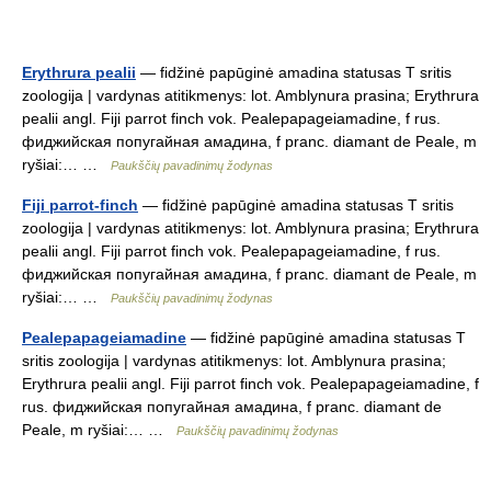
Erythrura pealii
— fidžinė papūginė amadina statusas T sritis
zoologija | vardynas atitikmenys: lot. Amblynura prasina; Erythrura
pealii angl. Fiji parrot finch vok. Pealepapageiamadine, f rus.
фиджийская попугайная амадина, f pranc. diamant de Peale, m
ryšiai:… …
Paukščių pavadinimų žodynas
Fiji parrot-finch
— fidžinė papūginė amadina statusas T sritis
zoologija | vardynas atitikmenys: lot. Amblynura prasina; Erythrura
pealii angl. Fiji parrot finch vok. Pealepapageiamadine, f rus.
фиджийская попугайная амадина, f pranc. diamant de Peale, m
ryšiai:… …
Paukščių pavadinimų žodynas
Pealepapageiamadine
— fidžinė papūginė amadina statusas T
sritis zoologija | vardynas atitikmenys: lot. Amblynura prasina;
Erythrura pealii angl. Fiji parrot finch vok. Pealepapageiamadine, f
rus. фиджийская попугайная амадина, f pranc. diamant de
Peale, m ryšiai:… …
Paukščių pavadinimų žodynas