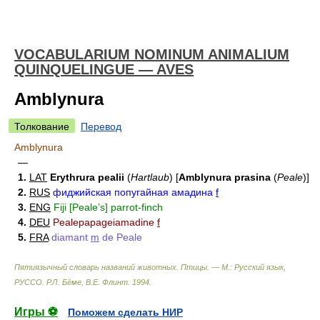
VOCABULARIUM NOMINUM ANIMALIUM
QUINQUELINGUE — AVES
Amblynura
Толкование
Перевод
Amblynura
—
1.
LAT
Erythrura pealii
(
Hartlaub
)
[
Amblynura prasina
(
Peale
)
]
2.
RUS
фиджийская попугайная амадина
f
3.
ENG
Fiji [Peale’s] parrot-finch
4.
DEU
Pealepapageiamadine
f
5.
FRA
diamant
m
de Peale
Пятиязычный словарь названий животных. Птицы. — М.: Русский язык,
РУССО
.
Р.Л. Бёме, В.Е. Флинт
.
1994
.
Игры ⚽
Поможем сделать НИР