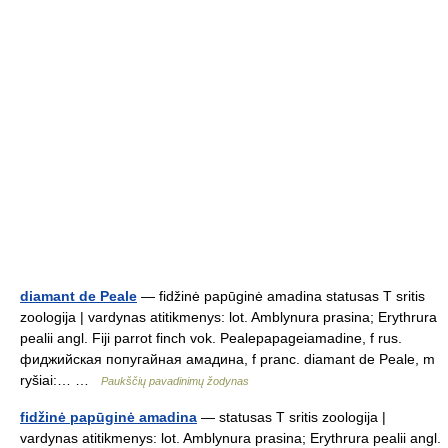
diamant de Peale
— fidžinė papūginė amadina statusas T sritis
zoologija | vardynas atitikmenys: lot. Amblynura prasina; Erythrura
pealii angl. Fiji parrot finch vok. Pealepapageiamadine, f rus.
фиджийская попугайная амадина, f pranc. diamant de Peale, m
ryšiai:… …
Paukščių pavadinimų žodynas
fidžinė papūginė amadina
— statusas T sritis zoologija |
vardynas atitikmenys: lot. Amblynura prasina; Erythrura pealii angl.