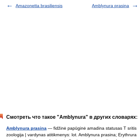
Amazonetta brasiliensis
Amblynura prasina
Смотреть что такое "Amblynura" в других словарях:
Amblynura prasina
— fidžinė papūginė amadina statusas T sritis
zoologija | vardynas atitikmenys: lot. Amblynura prasina; Erythrura